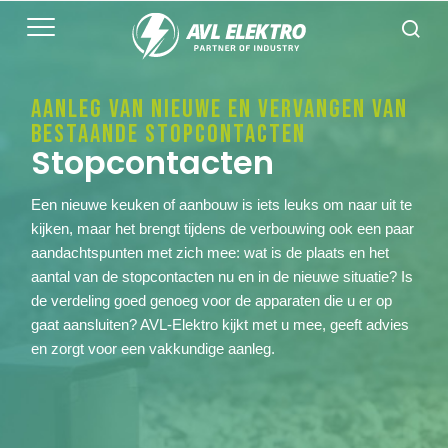
AANLEG VAN NIEUWE EN VERVANGEN VAN
Home
BESTAANDE STOPCONTACTEN
Stopcontacten
Elektrotechniek
Een nieuwe keuken of aanbouw is iets leuks om naar uit te
Storingen
Groepenkasten
kijken, maar het brengt tijdens de verbouwing ook een paar
aandachtspunten met zich mee: wat is de plaats en het
Stopcontacten
Duurzaam wonen & werken
aantal van de stopcontacten nu en in de nieuwe situatie? Is
de verdeling goed genoeg voor de apparaten die u er op
Verlichting
zakelijke projecten
Duurzaam wonen & werken
gaat aansluiten? AVL-Elektro kijkt met u mee, geeft advies
Domotica
en zorgt voor een vakkundige aanleg.
Airconditioning
werken bij
Camerabewaking
Laadpaal
over ons